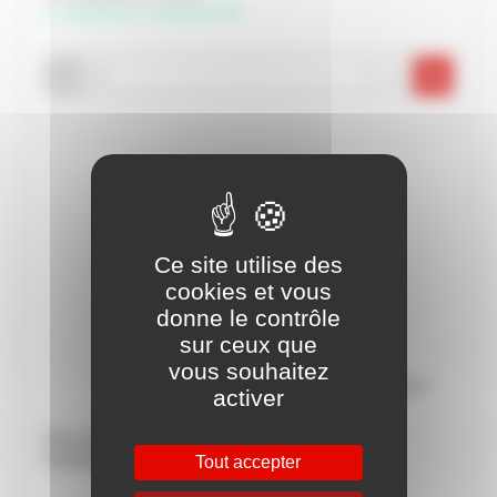
Disponible à Châteaubernard
-
+
Ce site utilise des
cookies et vous
donne le contrôle
sur ceux que
vous souhaitez
activer
Flexi lance gros débit raccord express M26X34 -
FAUQUET
Tout accepter