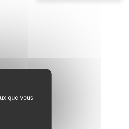
ceux que vous