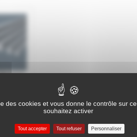
ise des cookies et vous donne le contrôle sur 
souhaitez activer
vis
Tout accepter
Tout refuser
Personnaliser