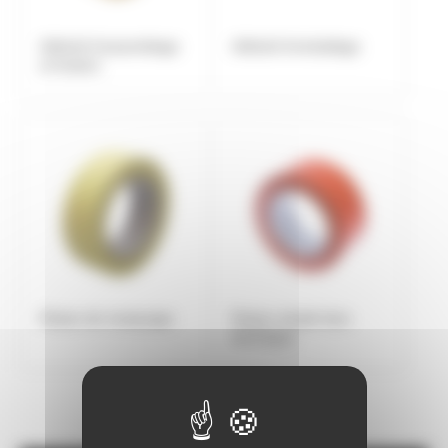
Adhésif d'assemblage
Adhésif d'emballage
et fixation
Ruban de masquage
Ruban simple face
technique