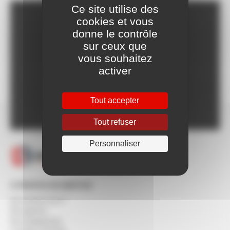
Ce site utilise des
cookies et vous
Franco dès 150€HT,
donne le contrôle
voir CGV
sur ceux que
Livraison Express à
vous souhaitez
partir de 24h
activer
Paiement en ligne
100% sécurisé
Un SAV à votre
Tout accepter
écoute 5/7 jours
Tout refuser
Personnaliser
À PROPOS DE BERTON
Qui sommes-nous ?
Nos agences
Nos engagements