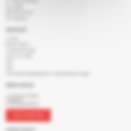
Le réseau SOCODA
Nos clients
BERTON recrute
Nos marques
SERVICES
Le blog
Besoin d'aide ?
Commande rapide
Créer un compte
SAV
FAQ
Nos Produits Métallurgiques commandables en ligne
SIÈGE SOCIAL
7 rue Maurice Mallet
ZA Béligon
17300 ROCHEFORT
NOUS CONTACTER
SUIVEZ-NOUS !