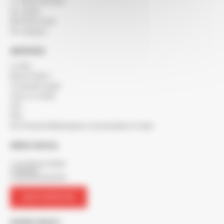
Le réseau SOCODA
Nos clients
BERTON recrute
Nos marques
SERVICES
Le blog
Besoin d'aide ?
Commande rapide
Créer un compte
SAV
FAQ
Nos Produits Métallurgiques commandables en ligne
SIÈGE SOCIAL
7 rue Maurice Mallet
ZA Béligon
17300 ROCHEFORT
NOUS CONTACTER
SUIVEZ-NOUS !