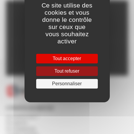
Ce site utilise des
cookies et vous
Franco dès 150€HT,
donne le contrôle
voir CGV
sur ceux que
Livraison Express à
vous souhaitez
partir de 24h
activer
Paiement en ligne
100% sécurisé
Un SAV à votre
Tout accepter
écoute 5/7 jours
Tout refuser
Personnaliser
À PROPOS DE BERTON
Qui sommes-nous ?
Nos agences
Nos engagements