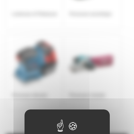
Lustreuse et Polisseuse
Ponceuse excentrique
Ponceuse vibrante
Ponceuse à bande