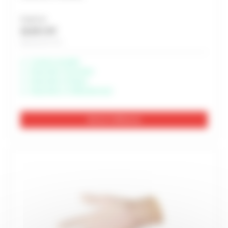
À partir de
16,45 € HT
Soit 19,74 € TTC
Livraison possible
Disponible à Rochefort
Disponible à Périgny
Disponible à Châteaubernard
Voir les 3 références