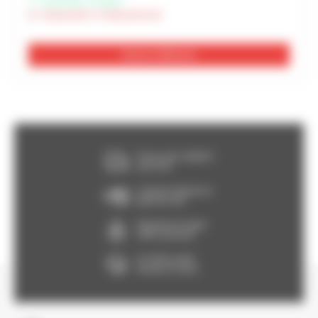
Disponible à Périgny
Indisponible à Châteaubernard
Voir les 2 références
Franco dès 150€HT,
voir CGV
Livraison Express à
partir de 24h
Paiement en ligne
100% sécurisé
Un SAV à votre
écoute 5/7 jours