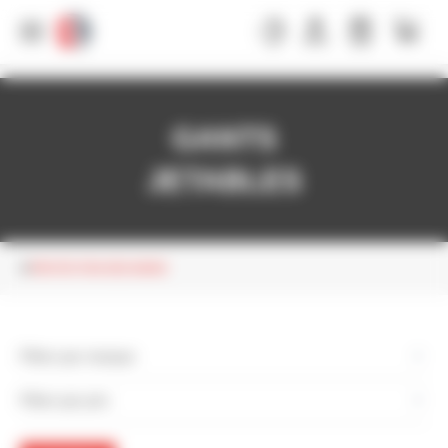
Panneau de gestion des cookies
GANTS
JETABLES
PROTECTION DES MAINS
Filtrer par marque
Filtrer par prix