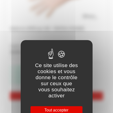
Gants en LATEX par 100 - CRISTAL HYGIENE
À partir de
12,44 € HT
Soit 14,93 € TTC
Ce site utilise des
Livraison possible
cookies et vous
Disponible à Rochefort
donne le contrôle
Disponible à Périgny
Disponible à Châteaubernard
sur ceux que
vous souhaitez
activer
Voir les 3 références
Tout accepter