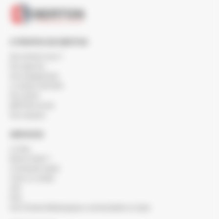
À PROPOS DE BERTON
Qui sommes-nous ?
Nos agences
Nos engagements
Le réseau SOCODA
Nos clients
BERTON recrute
Nos marques
SERVICES
Le blog
Besoin d'aide ?
Commande rapide
Créer un compte
SAV
FAQ
Nos Produits Métallurgiques commandables en ligne