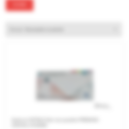
FILTRER
Trier par :
Gants en NITRILE Noir non poudrés PREMIUM -
CRISTAL HYGIENE