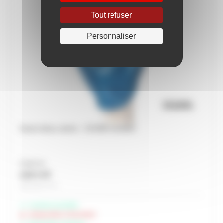
Tout refuser
Personnaliser
Gants bleus aérés - COVER GUARD
À partir de
3,02 € HT
Soit 3,62 € TTC
Livraison possible
Indisponible à Rochefort