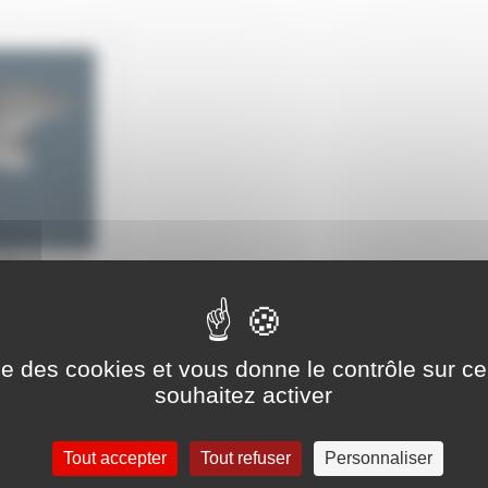
ise des cookies et vous donne le contrôle sur 
souhaitez activer
vis
Tout accepter
Tout refuser
Personnaliser