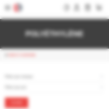
Panneau de gestion des cookies
POLYÉTHYLÈNE
TUBE ET COURONNE
Filtrer par marque
Filtrer par prix
FILTRER