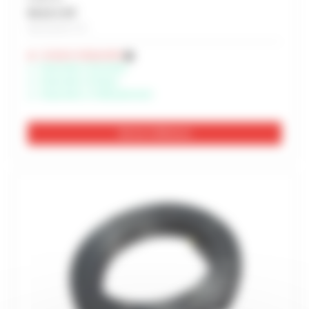
94,41 € HT
Soit 113,29 € TTC
Livraison indisponible
Disponible à Rochefort
Disponible à Périgny
Disponible à Châteaubernard
Voir les 3 références