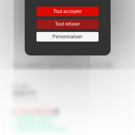
Tout accepter
Tout refuser
Personnaliser
Tube polyéthylène PN16 Ø 20 mm en couronne 50ml
Prix unitaire
142,82 € HT
Soit 171,38 € TTC
Livraison indisponible
Disponible à Rochefort
Disponible à Périgny
Disponible à Châteaubernard