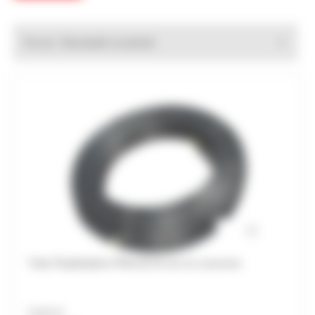
Trier par :
Tube Polyéthylène PN16 Ø 25 mm en couronne
À partir de