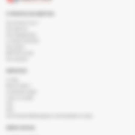
À PROPOS DE BERTON
Qui sommes-nous ?
Nos agences
Nos engagements
Le réseau SOCODA
Nos clients
BERTON recrute
Nos marques
SERVICES
Le blog
Besoin d'aide ?
Commande rapide
Créer un compte
SAV
FAQ
Nos Produits Métallurgiques commandables en ligne
SIÈGE SOCIAL