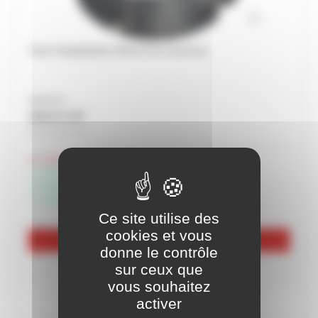
Tube Polyéthylène PN12,5 en couronne
À partir de
126,41 € HT
Soit 151,69 € TTC
Livraison indisponible
Disponible à Rochefort
Disponible à Périgny
Disponible à Châteaubernard
Ce site utilise des
cookies et vous
Voir les 4 références
donne le contrôle
sur ceux que
vous souhaitez
activer