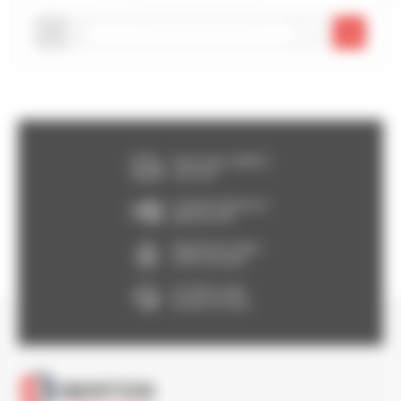
-
+
Franco dès 150€HT,
voir CGV
Livraison Express à
partir de 24h
Paiement en ligne
100% sécurisé
Un SAV à votre
écoute 5/7 jours