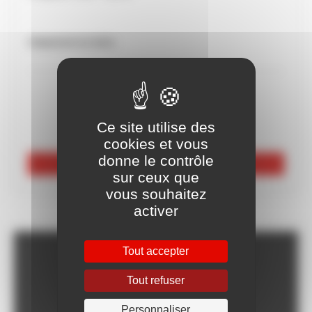
Uniquement sur devis
Ce site utilise des
cookies et vous
donne le contrôle
Voir les 18 références
sur ceux que
vous souhaitez
activer
Tout accepter
Franco dès 150€HT,
voir CGV
Tout refuser
Livraison Express à
partir de 24h
Personnaliser