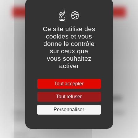
Voir les 7 références
Ce site utilise des
cookies et vous
donne le contrôle
sur ceux que
vous souhaitez
activer
Tout accepter
Tout refuser
Personnaliser
Collier de serrage bande ajourée en Flexinox W4 - 13mm
- par 25 - SERFLEX
À partir de