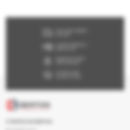
Franco dès 150€HT,
voir CGV
Livraison Express à
partir de 24h
Paiement en ligne
100% sécurisé
Un SAV à votre
écoute 5/7 jours
À PROPOS DE BERTON