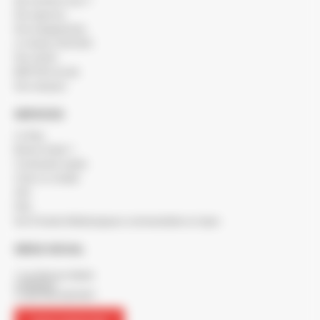
Qui sommes-nous ?
Nos agences
Nos engagements
Le réseau SOCODA
Nos clients
BERTON recrute
Nos marques
SERVICES
Le blog
Besoin d'aide ?
Commande rapide
Créer un compte
SAV
FAQ
Nos Produits Métallurgiques commandables en ligne
SIÈGE SOCIAL
7 rue Maurice Mallet
ZA Béligon
17300 ROCHEFORT