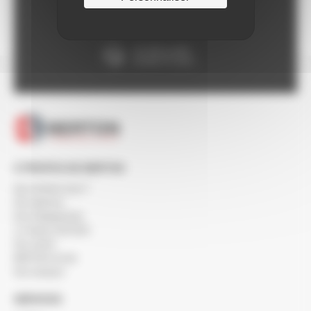
Paiement en ligne
100% sécurisé
Un SAV à votre
écoute 5/7 jours
À PROPOS DE BERTON
Qui sommes-nous ?
Nos agences
Nos engagements
Le réseau SOCODA
Nos clients
BERTON recrute
Nos marques
SERVICES