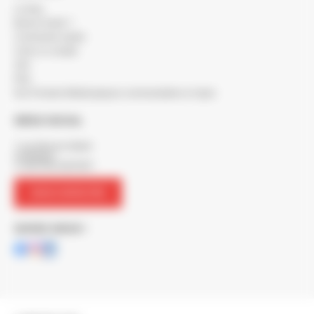
Le blog
Besoin d'aide ?
Commande rapide
Créer un compte
SAV
FAQ
Nos Produits Métallurgiques commandables en ligne
SIÈGE SOCIAL
7 rue Maurice Mallet
ZA Béligon
17300 ROCHEFORT
NOUS CONTACTER
SUIVEZ-NOUS !