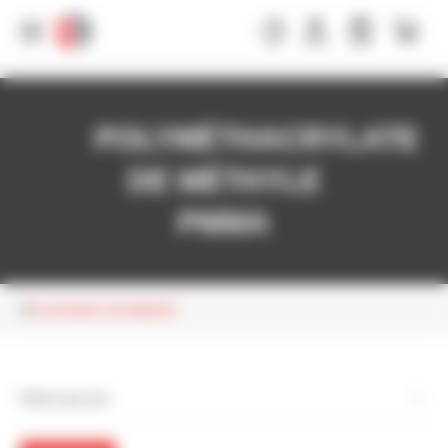
Panneau de gestion des cookies
POLYMÉTHACRYLATE
DE MÉTHYLE
PMMA
PLASTIQUES TECHNIQUES
Filtrer par prix