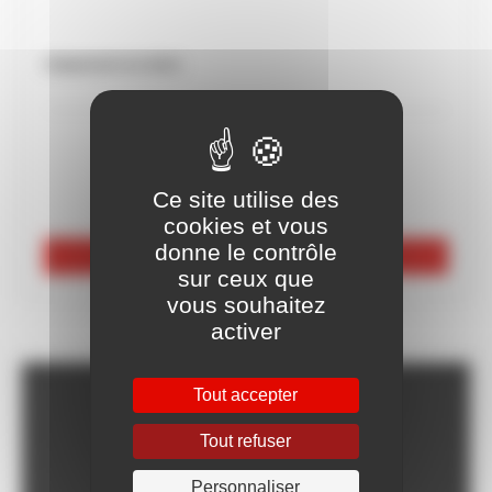
Uniquement sur devis
Ce site utilise des
cookies et vous
donne le contrôle
Voir les 24 références
sur ceux que
vous souhaitez
activer
Tout accepter
Franco dès 150€HT,
voir CGV
Tout refuser
Livraison Express à
partir de 24h
Personnaliser