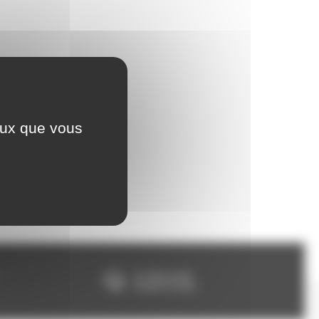
ceux que vous
Un SAV à votre
écoute 5/7 jours