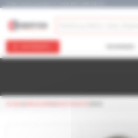
Panneau de gestion des cookies
PRODUITS MÉTALLURGIQUES ET FOURNITURES INDUSTRIELLES
NOS PRODUITS
NOS MARQUES
ACCUEIL
QUINCAILLERIE
ROUE ET ROULETTE
ROUE