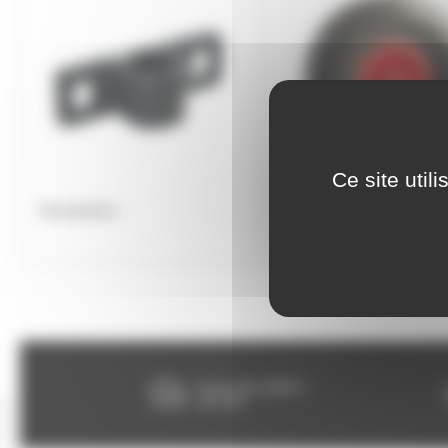
Ce site util
Accessoires
Roue bandage caoutcho
Franco dès 150€HT,
voir CGV