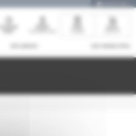
BESOIN D'AIDE ?
Commande
Bonjour
Devis
Panier
rapide
Connectez-vous
0 article
0,00 € HT
NOS AGENCES
NOS CONSEILS PROS