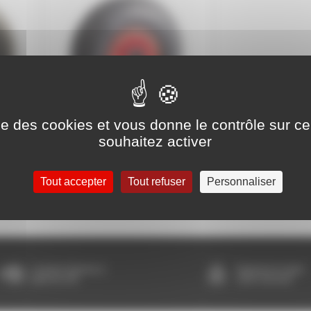
ise des cookies et vous donne le contrôle sur 
souhaitez activer
uc
Roue gonflable
Tout accepter
Tout refuser
Personnaliser
Livraison Express à
Paiement en ligne
partir de 24h
100% sécurisé