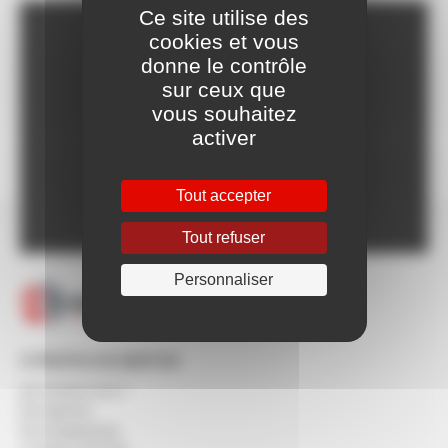
Ce site utilise des
cookies et vous
Franco dès 150€HT,
donne le contrôle
voir CGV
sur ceux que
Livraison Express à
vous souhaitez
partir de 24h
activer
Paiement en ligne
100% sécurisé
Un SAV à votre
Tout accepter
écoute 5/7 jours
Tout refuser
Personnaliser
À PROPOS DE BERTON
Qui sommes-nous ?
Nos agences
Nos engagements