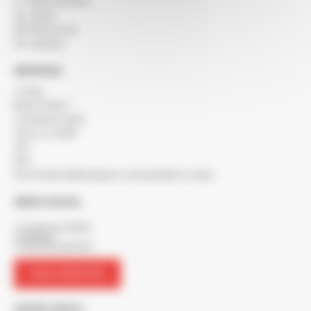
Le réseau SOCODA
Nos clients
BERTON recrute
Nos marques
SERVICES
Le blog
Besoin d'aide ?
Commande rapide
Créer un compte
SAV
FAQ
Nos Produits Métallurgiques commandables en ligne
SIÈGE SOCIAL
7 rue Maurice Mallet
ZA Béligon
17300 ROCHEFORT
NOUS CONTACTER
SUIVEZ-NOUS !