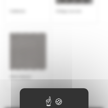
Caillebotis
Grillage serrurier
Métal déployé