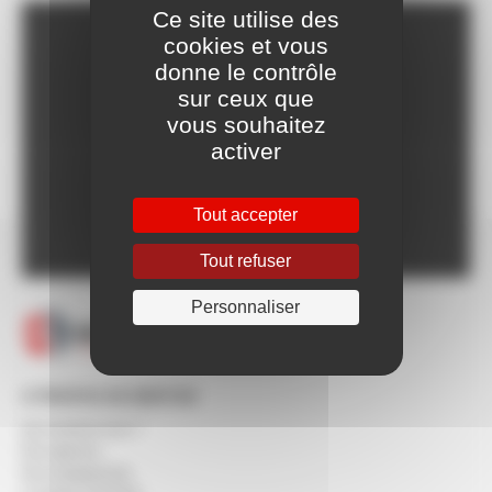
Ce site utilise des
cookies et vous
Franco dès 150€HT,
donne le contrôle
voir CGV
sur ceux que
Livraison Express à
vous souhaitez
partir de 24h
activer
Paiement en ligne
100% sécurisé
Un SAV à votre
Tout accepter
écoute 5/7 jours
Tout refuser
Personnaliser
À PROPOS DE BERTON
Qui sommes-nous ?
Nos agences
Nos engagements