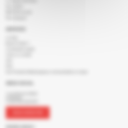
Le réseau SOCODA
Nos clients
BERTON recrute
Nos marques
SERVICES
Le blog
Besoin d'aide ?
Commande rapide
Créer un compte
SAV
FAQ
Nos Produits Métallurgiques commandables en ligne
SIÈGE SOCIAL
7 rue Maurice Mallet
ZA Béligon
17300 ROCHEFORT
NOUS CONTACTER
SUIVEZ-NOUS !