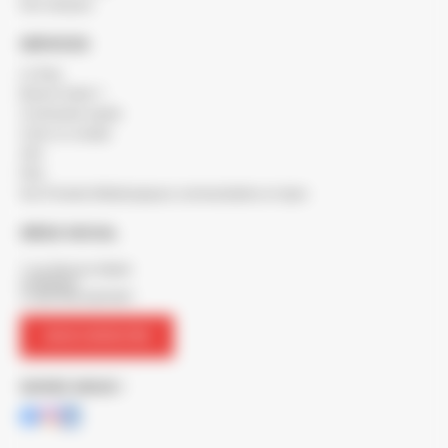
Nos marques
SERVICES
Le blog
Besoin d'aide ?
Commande rapide
Créer un compte
SAV
FAQ
Nos Produits Métallurgiques commandables en ligne
SIÈGE SOCIAL
7 rue Maurice Mallet
ZA Béligon
17300 ROCHEFORT
NOUS CONTACTER
SUIVEZ-NOUS !