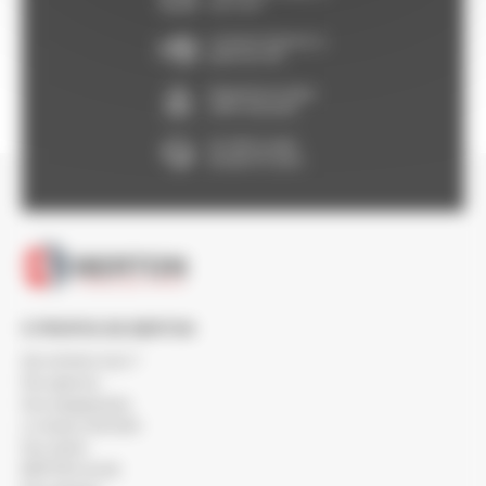
voir CGV
Livraison Express à
partir de 24h
Paiement en ligne
100% sécurisé
Un SAV à votre
écoute 5/7 jours
À PROPOS DE BERTON
Qui sommes-nous ?
Nos agences
Nos engagements
Le réseau SOCODA
Nos clients
BERTON recrute