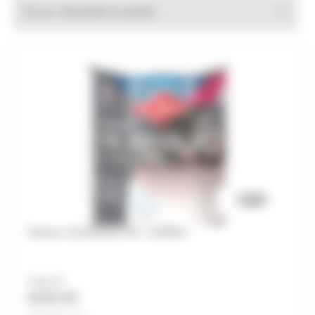
Trier par :
Peinture Sol Absolue OXI - DURIEU
À partir de
22,49 € HT
Soit 26,99 € TTC