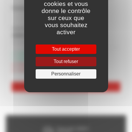
cookies et vous
Peinture Sol Epoxy OXI - DURIEU
donne le contrôle
sur ceux que
vous souhaitez
À partir de
activer
19,95 € HT
Soit 23,94 € TTC
Tout accepter
Livraison possible
Disponible à Rochefort
Tout refuser
Indisponible à Périgny
Indisponible à Châteaubernard
Personnaliser
Voir les 6 références
Franco dès 150€HT,