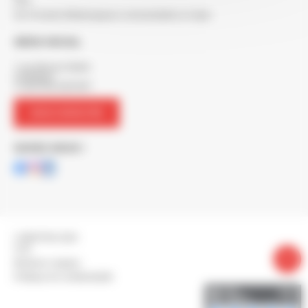
FAQ
Nos Produits Métallurgiques commandables en ligne
SIÈGE SOCIAL
7 rue Maurice Mallet
ZA Béligon
17300 ROCHEFORT
NOUS CONTACTER
SUIVEZ-NOUS !
© BERTON 2026
CGV
Mentions Légales
Politique de confidentialité