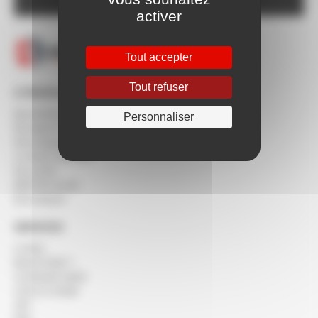
activer
Tout accepter
Tout refuser
À PROPOS DE BERTON
Qui sommes-nous ?
Personnaliser
Nos agences
Nos engagements
Le réseau SOCODA
Nos clients
BERTON recrute
Nos marques
SERVICES
Le blog
Besoin d'aide ?
Commande rapide
Créer un compte
SAV