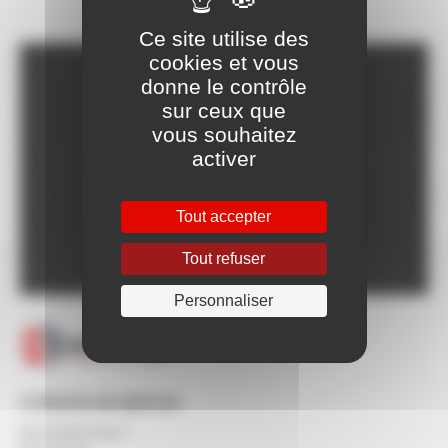
Ce site utilise des
cookies et vous
donne le contrôle
Franco dès 150€HT,
voir CGV
sur ceux que
vous souhaitez
Livraison Express à
partir de 24h
activer
Paiement en ligne
100% sécurisé
Tout accepter
Un SAV à votre
écoute 5/7 jours
Tout refuser
Personnaliser
À PROPOS DE BERTON
Qui sommes-nous ?