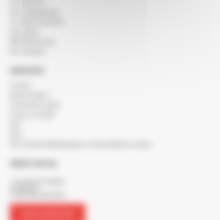
Nos agences
Nos engagements
Le réseau SOCODA
Nos clients
BERTON recrute
Nos marques
SERVICES
Le blog
Besoin d'aide ?
Commande rapide
Créer un compte
SAV
FAQ
Nos Produits Métallurgiques commandables en ligne
SIÈGE SOCIAL
7 rue Maurice Mallet
ZA Béligon
17300 ROCHEFORT
NOUS CONTACTER